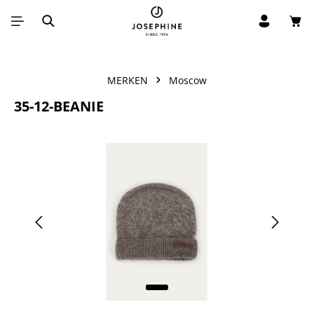
Win
Ga naar de hoofdinhoud
MERKEN
Moscow
35-12-BEANIE
Afbeeldingengalerij overslaan