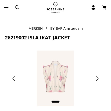
Win
Ga naar de hoofdinhoud
MERKEN
BY-BAR Amsterdam
26219002 ISLA IKAT JACKET
Afbeeldingengalerij overslaan