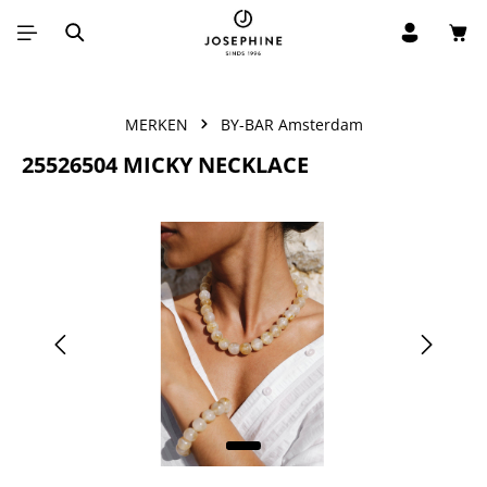
Win
Ga naar de hoofdinhoud
MERKEN
BY-BAR Amsterdam
25526504 MICKY NECKLACE
Afbeeldingengalerij overslaan