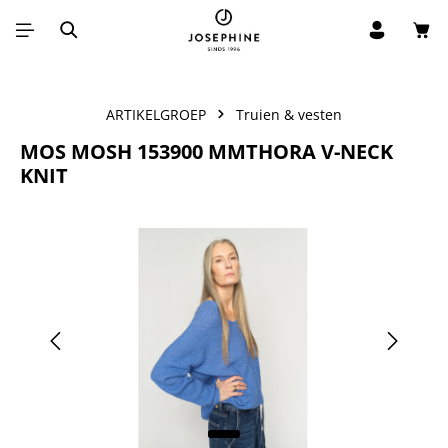
Win
Ga naar de hoofdinhoud
ARTIKELGROEP
Truien & vesten
MOS MOSH 153900 MMTHORA V-NECK
KNIT
Afbeeldingengalerij overslaan