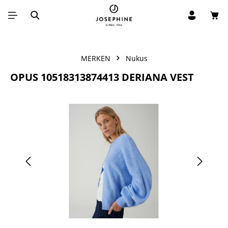
Win
Ga naar de hoofdinhoud
MERKEN
Nukus
OPUS 10518313874413 DERIANA VEST
Afbeeldingengalerij overslaan