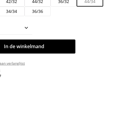
42/32
44/32
36/32
44/34
34/34
36/36
oeveelheid: Voer de gewenste hoeveelhe
In de winkelmand
an verlanglijst
:
7