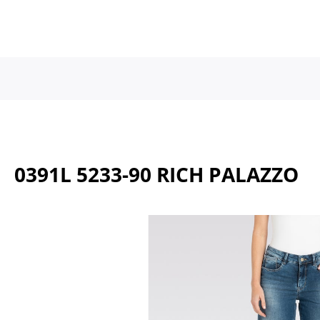
a naar de hoofdinhoud
Ga naar de hoofdnavigatie
0391L 5233-90 RICH PALAZZO
Afbeeldingengalerij overslaan