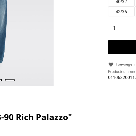
40/32
42/36
Producth
Toevoegen a
Productnummer
01106220011
-90 Rich Palazzo"